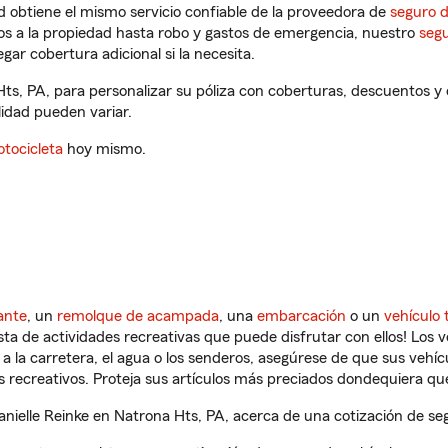
 obtiene el mismo servicio confiable de la proveedora de
seguro 
os a la propiedad hasta robo y gastos de emergencia, nuestro
segu
gar cobertura adicional si la necesita.
Hts, PA, para personalizar su póliza con coberturas, descuentos 
ilidad pueden variar.
tocicleta
hoy mismo.
ante
, un
remolque de acampada
, una
embarcación
o un
vehículo 
ista de actividades recreativas que puede disfrutar con ellos! Los 
a la carretera, el agua o los senderos, asegúrese de que sus vehí
 recreativos. Proteja sus artículos más preciados dondequiera qu
ielle Reinke en Natrona Hts, PA, acerca de una cotización de seg