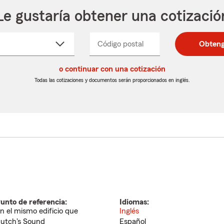
Le gustaría obtener una cotizació
cione
Código postal
Ingresa
Ingresa
Obteng
_____
un
un
re
código
código
cto
o continuar con una cotización
postal
postal
de
de
Todas las cotizaciones y documentos serán proporcionados en inglés.
egable
5
5
dígitos
dígitos
unto de referencia:
Idiomas:
n el mismo edificio que
Inglés
utch's Sound
Español