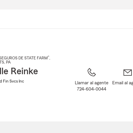
Pasar
al
contenido
principal
®
SEGUROS DE STATE FARM
,
TS
, PA
lle Reinke
d Fin Svcs Inc
Llamar al agente
Email al a
724-604-0044