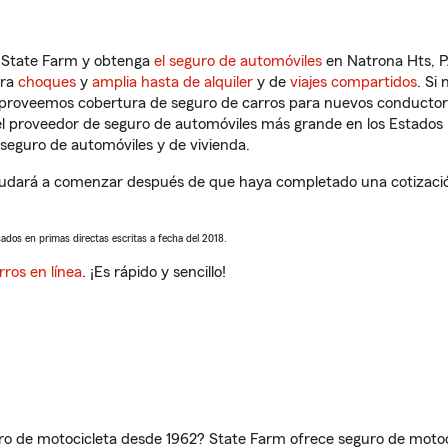
n State Farm y obtenga
el seguro de automóviles
en Natrona Hts, P
tra
choques
y
amplia hasta de alquiler
y de
viajes compartidos
. Si
s proveemos cobertura de seguro de carros para nuevos conductores
l proveedor de seguro de automóviles más grande en los Estados
seguro de automóviles y de vivienda.
yudará a comenzar después de que haya completado una cotización
sados en primas directas escritas a fecha del 2018.
rros en línea
. ¡Es rápido y sencillo!
ro de motocicleta desde 1962? State Farm ofrece seguro de motoci