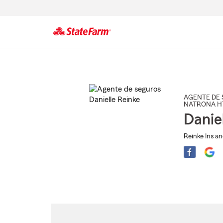
Comienzo
del
contenido
principal
AGENTE DE 
NATRONA H
Danie
Reinke Ins an