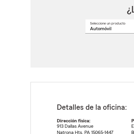
¿
Seleccione un producto
Selec
un
nomb
de
produ
del
menú
despl
Detalles de la oficina:
Dirección física:
P
913 Dallas Avenue
E
Natrona Hts
,
PA
15065-1447
B